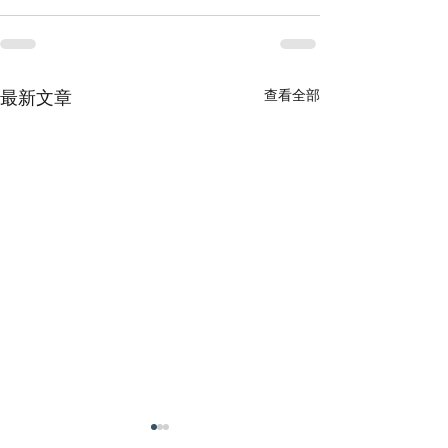
查看全部
最新文章