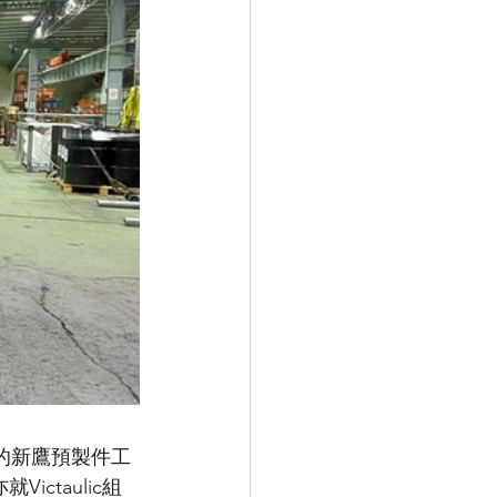
八鄉的新鷹預製件工
ctaulic組