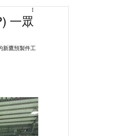
P) 一眾
八鄉的新鷹預製件工