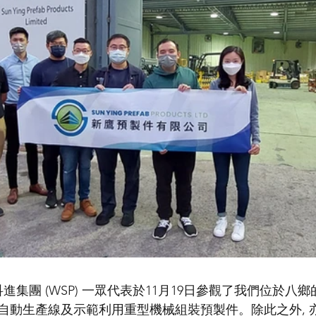
特利)及科進集團 (WSP) 一眾代表於11月19日參觀了我們位於
動生產線及示範利用重型機械組裝預製件。除此之外, 亦就Vi