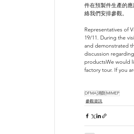
件在預製件生產的應
絡我們安排參觀。
Representatives of V
19/11. During the vis
and demonstrated the
discussion regarding 
productsWe would like
factory tour. If you 
DFMA
消防
MIMEP
參觀資訊