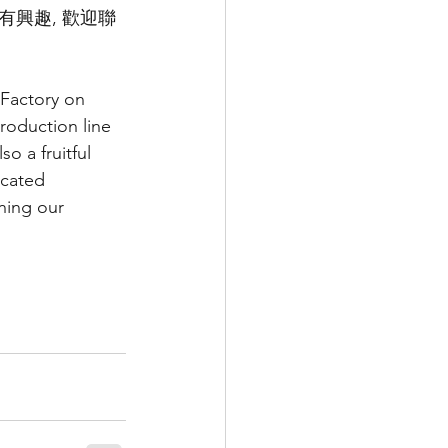
興趣, 歡迎聯
 Factory on 
roduction line 
 a fruitful 
icated 
ning our 