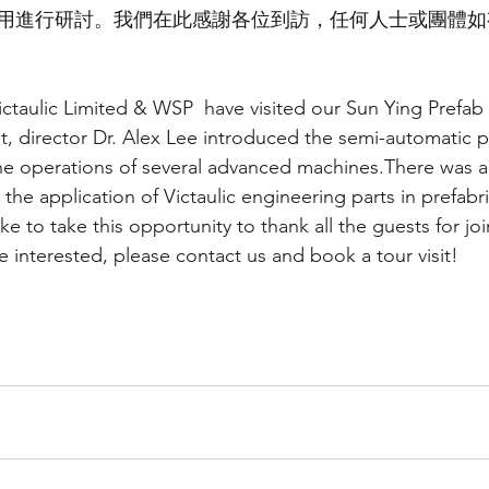
用進行研討。我們在此感謝各位到訪，任何人士或團體如有
ictaulic Limited & WSP  have visited our Sun Ying Prefab
it, director Dr. Alex Lee introduced the semi-automatic p
 operations of several advanced machines.There was also
the application of Victaulic engineering parts in prefabr
 to take this opportunity to thank all the guests for joi
are interested, please contact us and book a tour visit!