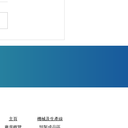
集團發展有限公司一眾代
觀預製件工埸
主頁
機械及生產線
廠房概覽
預製成品區