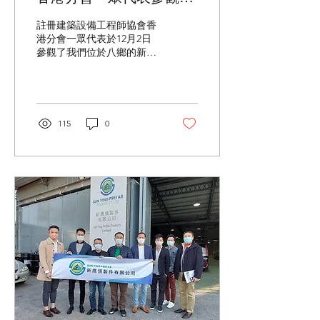
製件工埸
註冊建築設備工程師協會香
港分會一眾代表於12月2日
參觀了我們位於八鄉的新鷹
預製件工場。 註冊建築設備
工程師協會香港分會一眾代
表於12月2日參觀了我們位
於八鄉的新鷹預製件工場。
期間我們展示半自動生產線
115
0
及示範利用重型機械組裝預
製件。除此之外,...