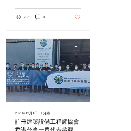
我們位於八鄉的新鷹預製件
工場。期間我們展示半自動
生產線及示範利用重型機械
252
0
組裝預製件。除此之外, 我
們亦就裝配式設計(DfMA)及
機電裝備合成法(MiM...
2021年12月1日
∙
1
分鐘
註冊建築設備工程師協會
香港分會一眾代表參觀預