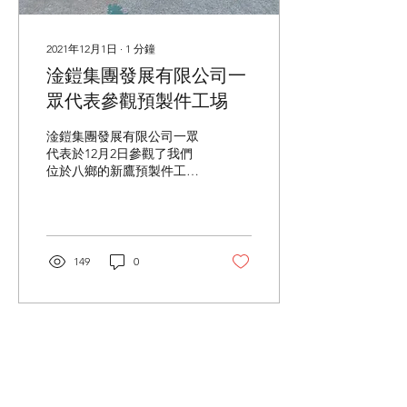
2021年12月1日
∙
1
分鐘
淦鎧集團發展有限公司一
眾代表參觀預製件工埸
淦鎧集團發展有限公司一眾
代表於12月2日參觀了我們
位於八鄉的新鷹預製件工
場。 淦鎧集團發展有限公司
一眾代表於12月2日參觀了
我們位於八鄉的新鷹預製件
工場。期間我們展示半自動
生產線及示範利用重型機械
149
0
組裝預製件。除此之外, 我
們亦就裝配式設計(DfMA)及
機電裝備合成法(MiM...
載入更多